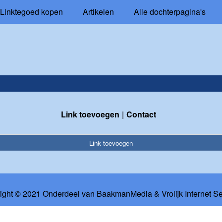
Linktegoed kopen
Artikelen
Alle dochterpagina's
Link toevoegen
Contact
Link toevoegen
ight © 2021 Onderdeel van
BaakmanMedia
&
Vrolijk Internet S